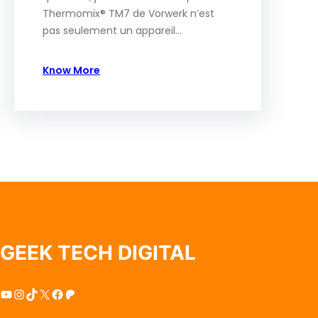
Thermomix® TM7 de Vorwerk n’est
pas seulement un appareil…
Know More
GEEK TECH DIGITAL
YouTube
Instagram
TikTok
X
Facebook
Patreon