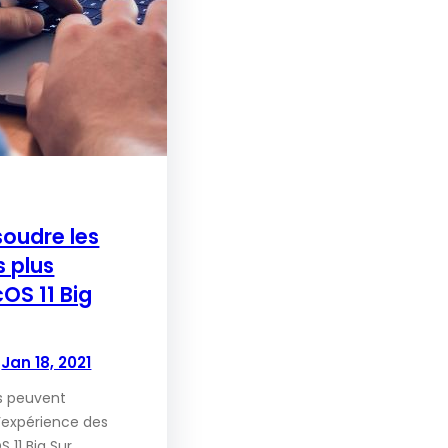
oudre les
s plus
OS 11 Big
Jan 18, 2021
s peuvent
l’expérience des
11 Big Sur,