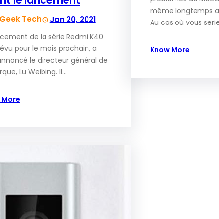
nt le lancement
même longtemps apr
Geek Tech
Jan 20, 2021
Au cas où vous serie
ncement de la série Redmi K40
révu pour le mois prochain, a
Know More
annoncé le directeur général de
rque, Lu Weibing. Il…
 More