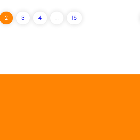
2
3
4
…
16