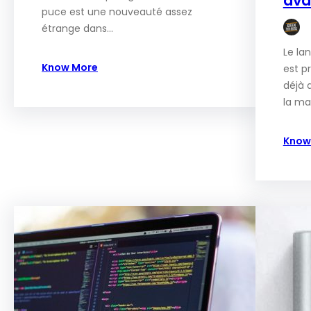
ava
puce est une nouveauté assez
étrange dans…
Le la
Know More
est p
déjà 
la ma
Know