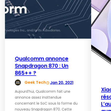
Qualcomm annonce
Snapdragon 870 : Un
865++ ?
Geek Tech
Jan 20, 2021
Xia
Aujourd’hui, Qualcomm fait une
réso
annonce assez inattendue
L’a
concernant le SoC sous la forme du
nouveau Snapdragon 870. Cette