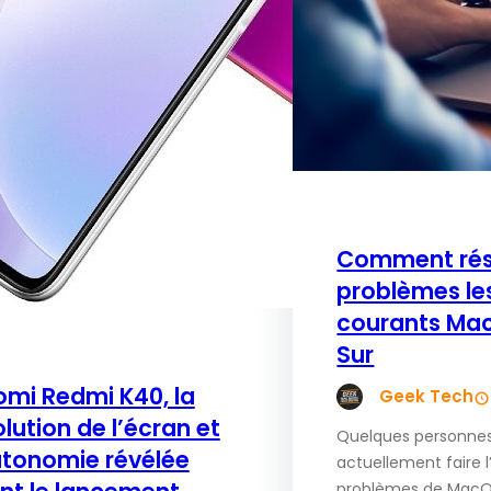
Comment rés
problèmes le
courants Mac
Sur
omi Redmi K40, la
Geek Tech
lution de l’écran et
Quelques personne
utonomie révélée
actuellement faire 
problèmes de MacOS 